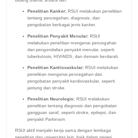
bidang utama, antara lain:
Penelitian Kanker:
RSUI melakukan penelitian
tentang pencegahan, diagnosis, dan
pengobatan berbagai jenis kanker.
Penelitian Penyakit Menular:
RSUI
melakukan penelitian mengenai pencegahan
dan pengendalian penyakit menular, seperti
tuberkulosis, HIV/AIDS, dan demam berdarah.
Penelitian Kardiovaskular:
RSUI melakukan
penelitian mengenai pencegahan dan
pengobatan penyakit kardiovaskular, seperti
jantung dan stroke.
Penelitian Neurologis:
RSUI melakukan
penelitian tentang diagnosis dan pengobatan
gangguan saraf, seperti stroke, epilepsi, dan
penyakit Parkinson.
RSUI aktif menjalin kerja sama dengan lembaga
penelitian dan universitas lain, baik dalam negeri