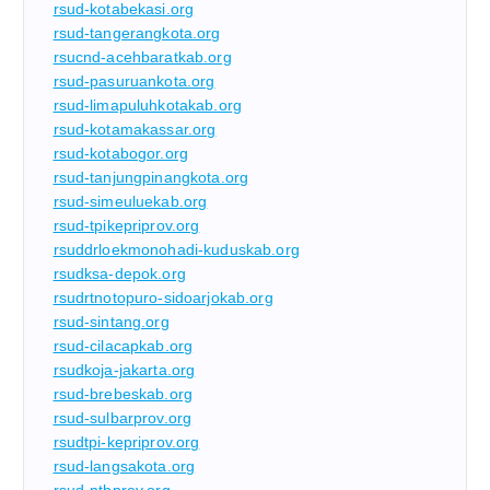
rsud-kotabekasi.org
rsud-tangerangkota.org
rsucnd-acehbaratkab.org
rsud-pasuruankota.org
rsud-limapuluhkotakab.org
rsud-kotamakassar.org
rsud-kotabogor.org
rsud-tanjungpinangkota.org
rsud-simeuluekab.org
rsud-tpikepriprov.org
rsuddrloekmonohadi-kuduskab.org
rsudksa-depok.org
rsudrtnotopuro-sidoarjokab.org
rsud-sintang.org
rsud-cilacapkab.org
rsudkoja-jakarta.org
rsud-brebeskab.org
rsud-sulbarprov.org
rsudtpi-kepriprov.org
rsud-langsakota.org
rsud-ntbprov.org