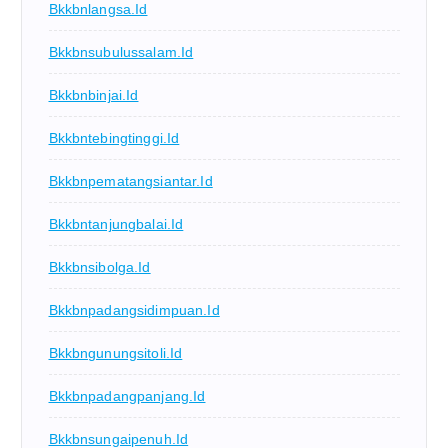
Bkkbnlangsa.id
Bkkbnsubulussalam.id
Bkkbnbinjai.id
Bkkbntebingtinggi.id
Bkkbnpematangsiantar.id
Bkkbntanjungbalai.id
Bkkbnsibolga.id
Bkkbnpadangsidimpuan.id
Bkkbngunungsitoli.id
Bkkbnpadangpanjang.id
Bkkbnsungaipenuh.id