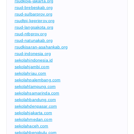
rsudkoja-jakarta.org
rsud-brebeskab.org
rsud-sulbarprov.org
rsudtpi-kepriprov.org
rsud-langsakota.org
rsud-ntbprov.org
rsud-natunakab.org
rsudkisaran-asahankab.org
rsud-indonesia.org
sekolahindonesia.id
sekolahjambi.com
sekolahriau.com
sekolahpalembang.com
sekolahlampung.com
sekolahsamarinda.com
sekolahbandung.com
sekolahdenpasar.com
sekolahjakarta.com
sekolahmedan.com
sekolahaceh.com
sekolahbengkulu.com