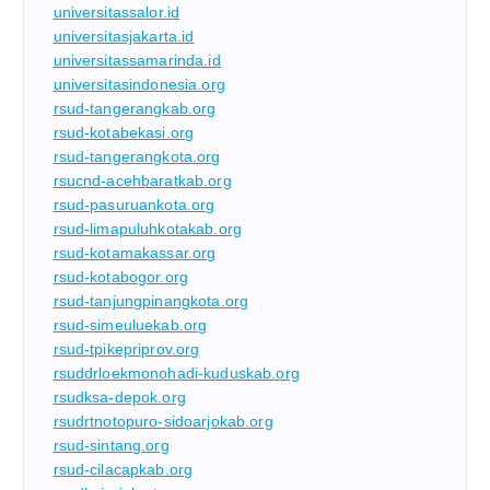
universitassalor.id
universitasjakarta.id
universitassamarinda.id
universitasindonesia.org
rsud-tangerangkab.org
rsud-kotabekasi.org
rsud-tangerangkota.org
rsucnd-acehbaratkab.org
rsud-pasuruankota.org
rsud-limapuluhkotakab.org
rsud-kotamakassar.org
rsud-kotabogor.org
rsud-tanjungpinangkota.org
rsud-simeuluekab.org
rsud-tpikepriprov.org
rsuddrloekmonohadi-kuduskab.org
rsudksa-depok.org
rsudrtnotopuro-sidoarjokab.org
rsud-sintang.org
rsud-cilacapkab.org