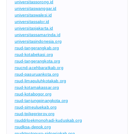
universitassorong.id
universitaswanggar.id
universitaswalesi.id
universitassalor.id
universitasjakarta.id
universitassamarinda.id
universitasindonesia.org
rsud-tangerangkab.org
rsud-kotabekasi.org
rsud-tangerangkota.org
rsucnd-acehbaratkab.org
rsud-pasuruankota.org
rsud-limapuluhkotakab.org
rsud-kotamakassar.org
rsud-kotabogor.org
rsud-tanjungpinangkota.org
rsud-simeuluekab.org
rsud-tpikepriprov.org
rsuddrloekmonohadi-kuduskab.org
rsudksa-depok.org
rsudrtnotopuro-sidoarjokab.org