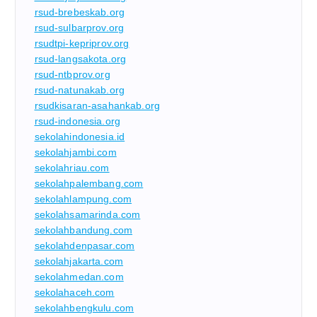
rsud-brebeskab.org
rsud-sulbarprov.org
rsudtpi-kepriprov.org
rsud-langsakota.org
rsud-ntbprov.org
rsud-natunakab.org
rsudkisaran-asahankab.org
rsud-indonesia.org
sekolahindonesia.id
sekolahjambi.com
sekolahriau.com
sekolahpalembang.com
sekolahlampung.com
sekolahsamarinda.com
sekolahbandung.com
sekolahdenpasar.com
sekolahjakarta.com
sekolahmedan.com
sekolahaceh.com
sekolahbengkulu.com