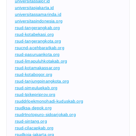
universitassalor.id
universitasjakarta.id
universitassamarinda.id
universitasindonesia.org
rsud-tangerangkab.org
rsud-kotabekasi.org
rsud-tangerangkota.org
rsucnd-acehbaratkab.org
rsud-pasuruankota.org
rsud-limapuluhkotakab.org
rsud-kotamakassar.org
rsud-kotabogor.org
rsud-tanjungpinangkota.org
rsud-simeuluekab.org
rsud-tpikepriprov.org
rsuddrloekmonohadi-kuduskab.org
rsudksa-depok.org
rsudrtnotopuro-sidoarjokab.org
rsud-sintang.org
rsud-cilacapkab.org
rsudkoja-jakarta.org