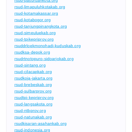
rsud-pasuruankota.org
rsud-limapuluhkotakab.org
rsud-kotamakassar.org
rsud-kotabogor.org
rsud-tanjungpinangkota.org
rsud-simeuluekab.org
rsud-tpikepriprov.org
rsuddrloekmonohadi-kuduskab.org
rsudksa-depok.org
rsudrtnotopuro-sidoarjokab.org
rsud-sintang.org
rsud-cilacapkab.org
rsudkoja-jakarta.org
rsud-brebeskab.org
rsud-sulbarprov.org
rsudtpi-kepriprov.org
rsud-langsakota.org
rsud-ntbprov.org
rsud-natunakab.org
rsudkisaran-asahankab.org
rsud-indonesia.org