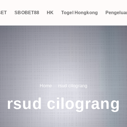
BET
SBOBET88
HK
Togel Hongkong
Pengelua
Home
rsud cilograng
rsud cilograng