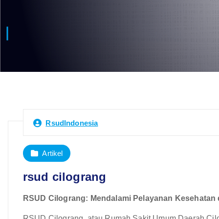
RsudIndonesia
Artikel
rsud cilograng
RSUD Cilograng: Mendalami Pelayanan Kesehatan d
RSUD Cilograng, atau Rumah Sakit Umum Daerah Cilogr