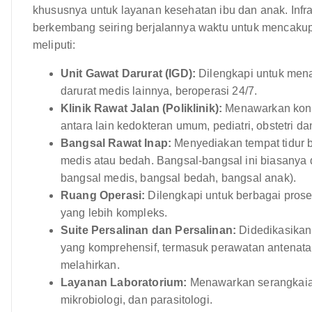
khususnya untuk layanan kesehatan ibu dan anak. Infr
berkembang seiring berjalannya waktu untuk mencakup le
meliputi:
Unit Gawat Darurat (IGD):
Dilengkapi untuk mena
darurat medis lainnya, beroperasi 24/7.
Klinik Rawat Jalan (Poliklinik):
Menawarkan konsu
antara lain kedokteran umum, pediatri, obstetri d
Bangsal Rawat Inap:
Menyediakan tempat tidur b
medis atau bedah. Bangsal-bangsal ini biasanya d
bangsal medis, bangsal bedah, bangsal anak).
Ruang Operasi:
Dilengkapi untuk berbagai prosed
yang lebih kompleks.
Suite Persalinan dan Persalinan:
Didedikasikan 
yang komprehensif, termasuk perawatan antenata
melahirkan.
Layanan Laboratorium:
Menawarkan serangkaian 
mikrobiologi, dan parasitologi.