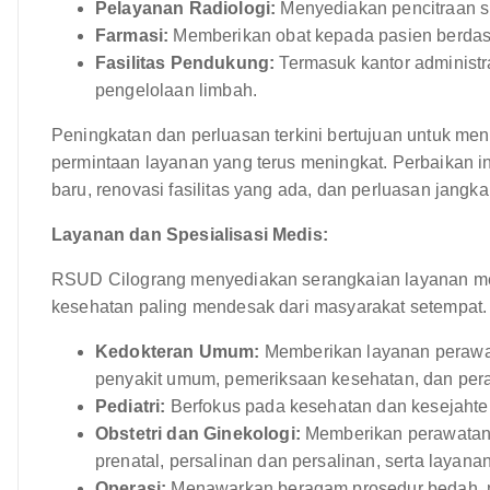
Pelayanan Radiologi:
Menyediakan pencitraan si
Farmasi:
Memberikan obat kepada pasien berdas
Fasilitas Pendukung:
Termasuk kantor administra
pengelolaan limbah.
Peningkatan dan perluasan terkini bertujuan untuk m
permintaan layanan yang terus meningkat. Perbaikan in
baru, renovasi fasilitas yang ada, dan perluasan jangk
Layanan dan Spesialisasi Medis:
RSUD Cilograng menyediakan serangkaian layanan me
kesehatan paling mendesak dari masyarakat setempat. L
Kedokteran Umum:
Memberikan layanan perawat
penyakit umum, pemeriksaan kesehatan, dan pe
Pediatri:
Berfokus pada kesehatan dan kesejahter
Obstetri dan Ginekologi:
Memberikan perawatan 
prenatal, persalinan dan persalinan, serta layanan
Operasi:
Menawarkan beragam prosedur bedah, mul