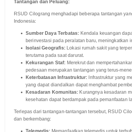
Tantangan dan Peluang:
RSUD Cilograng menghadapi beberapa tantangan yang 
Indonesia:
Sumber Daya Terbatas:
Kendala keuangan dapa
berinvestasi pada peralatan baru, meningkatkan inf
Isolasi Geografis:
Lokasi rumah sakit yang terpe
terutama pada saat darurat.
Kekurangan Staf:
Merekrut dan mempertahankan t
pedesaan merupakan tantangan yang terus-mene
Keterbatasan Infrastruktur:
Infrastruktur yang m
yang dapat diandalkan dapat menghambat pemberi
Kesadaran Komunitas:
Kurangnya kesadaran men
kesehatan dapat berdampak pada pemanfaatan l
Terlepas dari tantangan-tantangan tersebut, RSUD Cil
dan berkembang:
Telemedis:
Memanfaatkan telemedis untuk terhubu