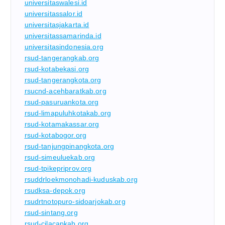
universitaswalesi.id
universitassalor.id
universitasjakarta.id
universitassamarinda.id
universitasindonesia.org
rsud-tangerangkab.org
rsud-kotabekasi.org
rsud-tangerangkota.org
rsucnd-acehbaratkab.org
rsud-pasuruankota.org
rsud-limapuluhkotakab.org
rsud-kotamakassar.org
rsud-kotabogor.org
rsud-tanjungpinangkota.org
rsud-simeuluekab.org
rsud-tpikepriprov.org
rsuddrloekmonohadi-kuduskab.org
rsudksa-depok.org
rsudrtnotopuro-sidoarjokab.org
rsud-sintang.org
rsud-cilacapkab.org