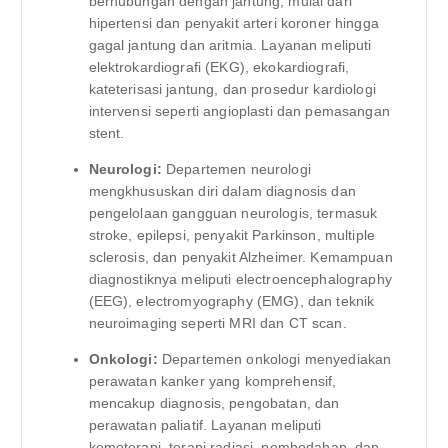
berhubungan dengan jantung, mulai dari
hipertensi dan penyakit arteri koroner hingga
gagal jantung dan aritmia. Layanan meliputi
elektrokardiografi (EKG), ekokardiografi,
kateterisasi jantung, dan prosedur kardiologi
intervensi seperti angioplasti dan pemasangan
stent.
Neurologi:
Departemen neurologi
mengkhususkan diri dalam diagnosis dan
pengelolaan gangguan neurologis, termasuk
stroke, epilepsi, penyakit Parkinson, multiple
sclerosis, dan penyakit Alzheimer. Kemampuan
diagnostiknya meliputi electroencephalography
(EEG), electromyography (EMG), dan teknik
neuroimaging seperti MRI dan CT scan.
Onkologi:
Departemen onkologi menyediakan
perawatan kanker yang komprehensif,
mencakup diagnosis, pengobatan, dan
perawatan paliatif. Layanan meliputi
kemoterapi, terapi radiasi, pembedahan, dan