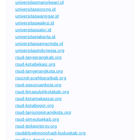
universitasmanokwari.id
universitassorong.id
universitaswanggar.id
universitaswalesi.id
universitassalor.id
universitasjakarta.id
universitassamarinda.id
universitasindonesia.org
rsud-tangerangkab.org
rsud-kotabekasi.org
rsud-tangerangkota.org
rsucnd-acehbaratkab.org
rsud-pasuruankota.org
rsud-limapuluhkotakab.org
rsud-kotamakassar.org
rsud-kotabogor.org
rsud-tanjungpinangkota.org
rsud-simeuluekab.org
rsud-tpikepriprov.org
rsuddrloekmonohadi-kuduskab.org
rsudksa-depok.org