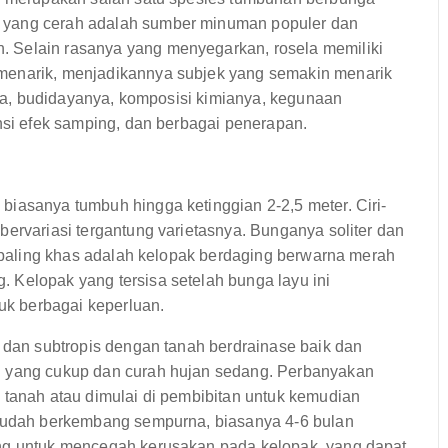
 yang cerah adalah sumber minuman populer dan
 Selain rasanya yang menyegarkan, rosela memiliki
menarik, menjadikannya subjek yang semakin menarik
sela, budidayanya, komposisi kimianya, kegunaan
ensi efek samping, dan berbagai penerapan.
biasanya tumbuh hingga ketinggian 2-2,5 meter. Ciri-
bervariasi tergantung varietasnya. Bunganya soliter dan
ng paling khas adalah kelopak berdaging berwarna merah
 Kelopak yang tersisa setelah bunga layu ini
k berbagai keperluan.
s dan subtropis dengan tanah berdrainase baik dan
i yang cukup dan curah hujan sedang. Perbanyakan
 tanah atau dimulai di pembibitan untuk kemudian
 sudah berkembang sempurna, biasanya 4-6 bulan
ing untuk mencegah kerusakan pada kelopak, yang dapat