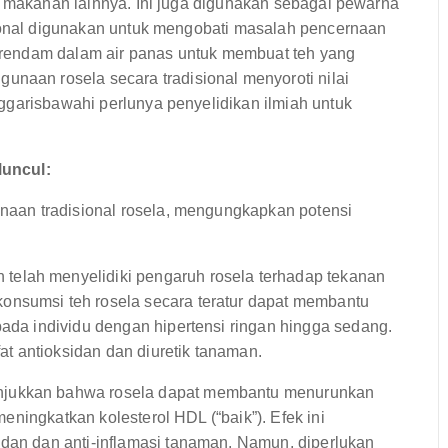
k makanan lainnya. Ini juga digunakan sebagai pewarna
sional digunakan untuk mengobati masalah pencernaan
 direndam dalam air panas untuk membuat teh yang
an rosela secara tradisional menyoroti nilai
ggarisbawahi perlunya penyelidikan ilmiah untuk
Muncul:
aan tradisional rosela, mengungkapkan potensi
 telah menyelidiki pengaruh rosela terhadap tekanan
onsumsi teh rosela secara teratur dapat membantu
pada individu dengan hipertensi ringan hingga sedang.
fat antioksidan dan diuretik tanaman.
njukkan bahwa rosela dapat membantu menurunkan
 meningkatkan kolesterol HDL (“baik”). Efek ini
idan dan anti-inflamasi tanaman. Namun, diperlukan