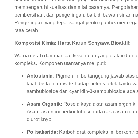
mempengaruhi kualitas dan nilai pasarnya. Pengolaha
pembersihan, dan pengeringan, baik di bawah sinar m
Pengeringan yang tepat sangat penting untuk mence
rasa cerah.
Komposisi Kimia: Harta Karun Senyawa Bioaktif:
Warna cerah dan manfaat kesehatan yang diakui dari r
kompleks. Komponen utamanya meliputi:
Antosianin:
Pigmen ini bertanggung jawab atas c
kuat, berkontribusi terhadap potensi efek kardiov
sambubioside dan cyanidin-3-sambubioside adalah
Asam Organik:
Rosela kaya akan asam organik, se
Asam-asam ini berkontribusi pada rasa asam dan
diuretiknya.
Polisakarida:
Karbohidrat kompleks ini berkontri