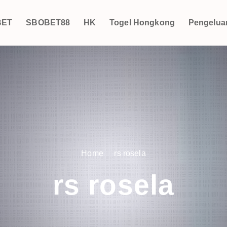
BET
SBOBET88
HK
Togel Hongkong
Pengelua
Home
rs rosela
rs rosela