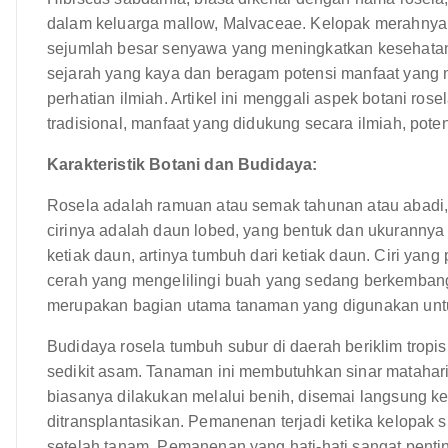
dalam keluarga mallow, Malvaceae. Kelopak merahnya
sejumlah besar senyawa yang meningkatkan kesehatan.
sejarah yang kaya dan beragam potensi manfaat yang 
perhatian ilmiah. Artikel ini menggali aspek botani ro
tradisional, manfaat yang didukung secara ilmiah, pot
Karakteristik Botani dan Budidaya:
Rosela adalah ramuan atau semak tahunan atau abadi, 
cirinya adalah daun lobed, yang bentuk dan ukurannya 
ketiak daun, artinya tumbuh dari ketiak daun. Ciri ya
cerah yang mengelilingi buah yang sedang berkembang.
merupakan bagian utama tanaman yang digunakan untu
Budidaya rosela tumbuh subur di daerah beriklim tropi
sedikit asam. Tanaman ini membutuhkan sinar matahar
biasanya dilakukan melalui benih, disemai langsung ke
ditransplantasikan. Pemanenan terjadi ketika kelopak
setelah tanam. Pemanenan yang hati-hati sangat pent