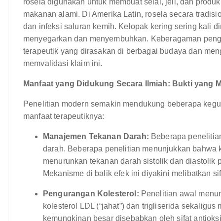
rosela digunakan untuk membuat selai, jeli, dan produ
makanan alami. Di Amerika Latin, rosela secara tradi
dan infeksi saluran kemih. Kelopak kering sering kali
menyegarkan dan menyembuhkan. Keberagaman pengguna
terapeutik yang dirasakan di berbagai budaya dan men
memvalidasi klaim ini.
Manfaat yang Didukung Secara Ilmiah: Bukti yang 
Penelitian modern semakin mendukung beberapa kegun
manfaat terapeutiknya:
Manajemen Tekanan Darah:
Beberapa penelitian
darah. Beberapa penelitian menunjukkan bahwa k
menurunkan tekanan darah sistolik dan diastolik 
Mekanisme di balik efek ini diyakini melibatkan si
Pengurangan Kolesterol:
Penelitian awal menu
kolesterol LDL (“jahat”) dan trigliserida sekaligus
kemungkinan besar disebabkan oleh sifat antioks