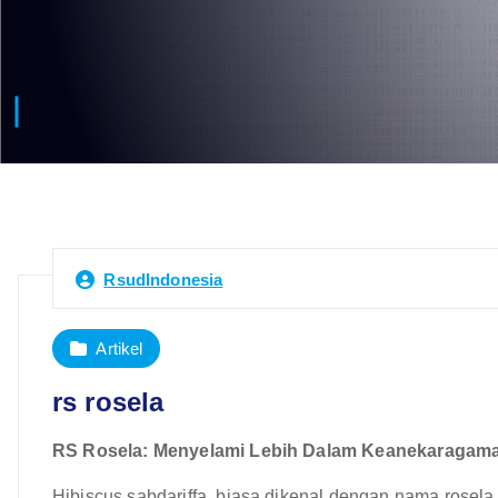
RsudIndonesia
Artikel
rs rosela
RS Rosela: Menyelami Lebih Dalam Keanekaragaman
Hibiscus sabdariffa, biasa dikenal dengan nama rosel