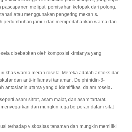
n pascapanen meliputi pemisahan kelopak dari polong,
atahari atau menggunakan pengering mekanis.
gah pertumbuhan jamur dan mempertahankan warna dan
osela disebabkan oleh komposisi kimianya yang
iri khas warna merah rosela. Mereka adalah antioksidan
askular dan anti-inflamasi tanaman. Delphinidin-3-
 antosianin utama yang diidentifikasi dalam rosela.
perti asam sitrat, asam malat, dan asam tartarat.
 menyegarkan dan mungkin juga berperan dalam sifat
busi terhadap viskositas tanaman dan mungkin memiliki