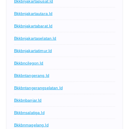
Bkkbnjakartapusat.id
Bkkbnjakartautara.id
Bkkbnjakartabarat.id
Bkkbnjakartaselatan.id
Bkkbnjakartatimur.id
Bkkbncilegon.id
Bkkbntangerang.id
Bkkbntangerangselatan.id
Bkkbnbanjar.id
Bkkbnsalatiga.id
Bkkbnmagelang.id