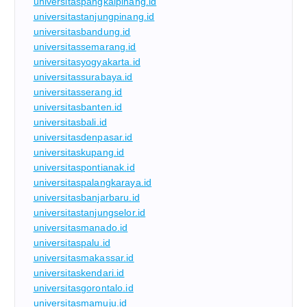
universitaspangkalpinang.id
universitastanjungpinang.id
universitasbandung.id
universitassemarang.id
universitasyogyakarta.id
universitassurabaya.id
universitasserang.id
universitasbanten.id
universitasbali.id
universitasdenpasar.id
universitaskupang.id
universitaspontianak.id
universitaspalangkaraya.id
universitasbanjarbaru.id
universitastanjungselor.id
universitasmanado.id
universitaspalu.id
universitasmakassar.id
universitaskendari.id
universitasgorontalo.id
universitasmamuju.id