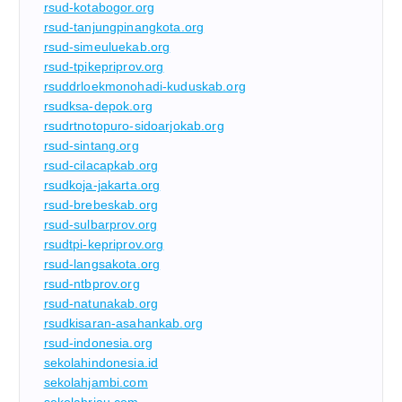
rsud-kotabogor.org
rsud-tanjungpinangkota.org
rsud-simeuluekab.org
rsud-tpikepriprov.org
rsuddrloekmonohadi-kuduskab.org
rsudksa-depok.org
rsudrtnotopuro-sidoarjokab.org
rsud-sintang.org
rsud-cilacapkab.org
rsudkoja-jakarta.org
rsud-brebeskab.org
rsud-sulbarprov.org
rsudtpi-kepriprov.org
rsud-langsakota.org
rsud-ntbprov.org
rsud-natunakab.org
rsudkisaran-asahankab.org
rsud-indonesia.org
sekolahindonesia.id
sekolahjambi.com
sekolahriau.com