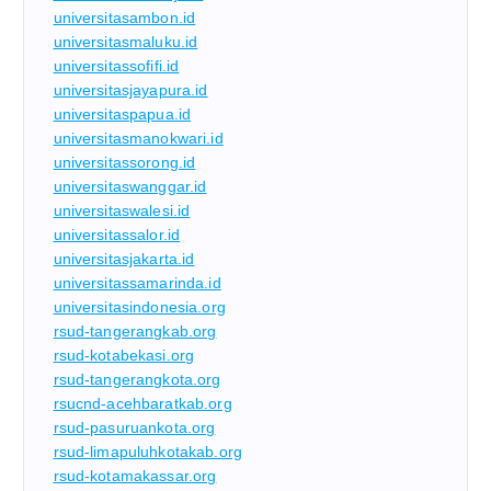
universitasambon.id
universitasmaluku.id
universitassofifi.id
universitasjayapura.id
universitaspapua.id
universitasmanokwari.id
universitassorong.id
universitaswanggar.id
universitaswalesi.id
universitassalor.id
universitasjakarta.id
universitassamarinda.id
universitasindonesia.org
rsud-tangerangkab.org
rsud-kotabekasi.org
rsud-tangerangkota.org
rsucnd-acehbaratkab.org
rsud-pasuruankota.org
rsud-limapuluhkotakab.org
rsud-kotamakassar.org