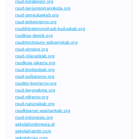
rsud-kotabogor.org
rsud-tanjungpinangkota.org
rsud-simeuluekab.org
rsud-tpikepriprov.org
rsuddrloekmonohadi-kuduskab.org
rsudksa-depok.org
rsudrtnotopuro-sidoarjokab.org
rsud-sintang.org
rsud-cilacapkab.org
rsudkoja-jakarta.org
rsud-brebeskab.org
rsud-sulbarprov.org
rsudtpi-kepriprov.org
rsud-langsakota.org
rsud-ntbprov.org
rsud-natunakab.org
rsudkisaran-asahankab.org
rsud-indonesia.org
sekolahindonesia.id
sekolahjambi.com
sekolahriau.com