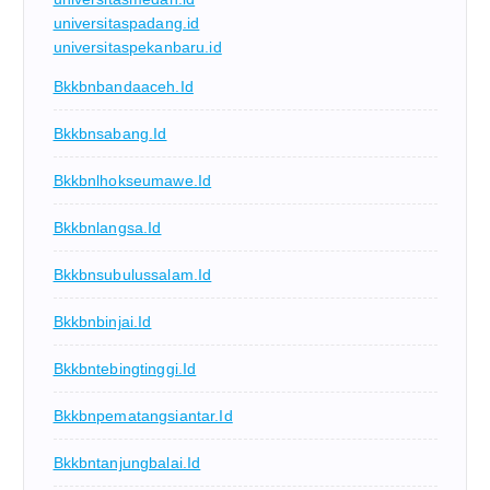
universitaspadang.id
universitaspekanbaru.id
Bkkbnbandaaceh.id
Bkkbnsabang.id
Bkkbnlhokseumawe.id
Bkkbnlangsa.id
Bkkbnsubulussalam.id
Bkkbnbinjai.id
Bkkbntebingtinggi.id
Bkkbnpematangsiantar.id
Bkkbntanjungbalai.id