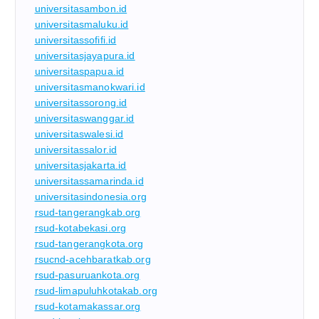
universitasambon.id
universitasmaluku.id
universitassofifi.id
universitasjayapura.id
universitaspapua.id
universitasmanokwari.id
universitassorong.id
universitaswanggar.id
universitaswalesi.id
universitassalor.id
universitasjakarta.id
universitassamarinda.id
universitasindonesia.org
rsud-tangerangkab.org
rsud-kotabekasi.org
rsud-tangerangkota.org
rsucnd-acehbaratkab.org
rsud-pasuruankota.org
rsud-limapuluhkotakab.org
rsud-kotamakassar.org