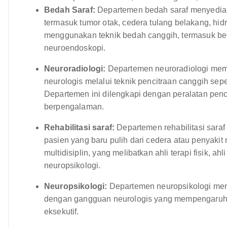
Bedah Saraf:
Departemen bedah saraf menyediaka
termasuk tumor otak, cedera tulang belakang, hid
menggunakan teknik bedah canggih, termasuk beda
neuroendoskopi.
Neuroradiologi:
Departemen neuroradiologi mem
neurologis melalui teknik pencitraan canggih sepe
Departemen ini dilengkapi dengan peralatan penci
berpengalaman.
Rehabilitasi saraf:
Departemen rehabilitasi saraf
pasien yang baru pulih dari cedera atau penyaki
multidisiplin, yang melibatkan ahli terapi fisik, ahl
neuropsikologi.
Neuropsikologi:
Departemen neuropsikologi menye
dengan gangguan neurologis yang mempengaruhi fu
eksekutif.