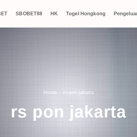
BET
SBOBET88
HK
Togel Hongkong
Pengelua
Home
rs pon jakarta
rs pon jakarta