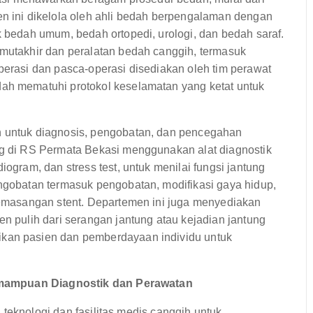
en ini dikelola oleh ahli bedah berpengalaman dengan
k bedah umum, bedah ortopedi, urologi, dan bedah saraf.
 mutakhir dan peralatan bedah canggih, termasuk
perasi dan pasca-operasi disediakan oleh tim perawat
dah mematuhi protokol keselamatan yang ketat untuk
n untuk diagnosis, pengobatan, dan pencegahan
ng di RS Permata Bekasi menggunakan alat diagnostik
iogram, dan stress test, untuk menilai fungsi jantung
engobatan termasuk pengobatan, modifikasi gaya hidup,
 pemasangan stent. Departemen ini juga menyediakan
en pulih dari serangan jantung atau kejadian jantung
ikan pasien dan pemberdayaan individu untuk
emampuan Diagnostik dan Perawatan
teknologi dan fasilitas medis canggih untuk