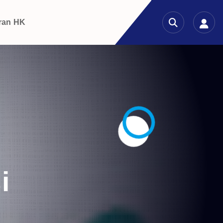
ran HK
i