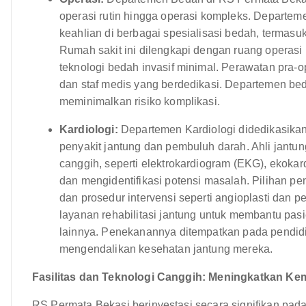
operasi rutin hingga operasi kompleks. Departem
keahlian di berbagai spesialisasi bedah, termasu
Rumah sakit ini dilengkapi dengan ruang operasi
teknologi bedah invasif minimal. Perawatan pra-o
dan staf medis yang berdedikasi. Departemen be
meminimalkan risiko komplikasi.
Kardiologi:
Departemen Kardiologi didedikasika
penyakit jantung dan pembuluh darah. Ahli jantu
canggih, seperti elektrokardiogram (EKG), ekokard
dan mengidentifikasi potensi masalah. Pilihan p
dan prosedur intervensi seperti angioplasti dan
layanan rehabilitasi jantung untuk membantu pasi
lainnya. Penekanannya ditempatkan pada pendid
mengendalikan kesehatan jantung mereka.
Fasilitas dan Teknologi Canggih: Meningkatkan K
RS Permata Bekasi berinvestasi secara signifikan pada 