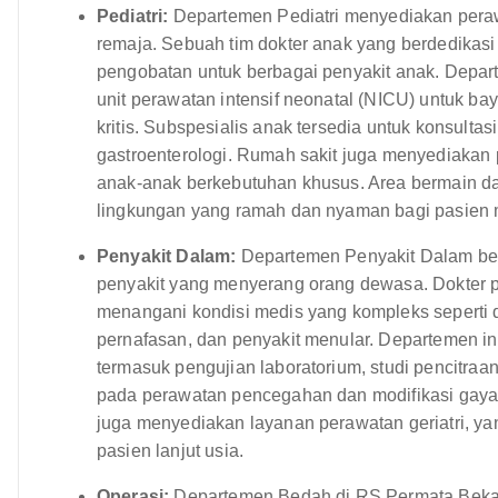
Pediatri:
Departemen Pediatri menyediakan peraw
remaja. Sebuah tim dokter anak yang berdedikasi
pengobatan untuk berbagai penyakit anak. Depart
unit perawatan intensif neonatal (NICU) untuk bayi
kritis. Subspesialis anak tersedia untuk konsultasi
gastroenterologi. Rumah sakit juga menyediakan
anak-anak berkebutuhan khusus. Area bermain d
lingkungan yang ramah dan nyaman bagi pasien
Penyakit Dalam:
Departemen Penyakit Dalam ber
penyakit yang menyerang orang dewasa. Dokter p
menangani kondisi medis yang kompleks seperti di
pernafasan, dan penyakit menular. Departemen i
termasuk pengujian laboratorium, studi pencitra
pada perawatan pencegahan dan modifikasi gaya 
juga menyediakan layanan perawatan geriatri, y
pasien lanjut usia.
Operasi:
Departemen Bedah di RS Permata Bekas