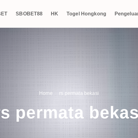
BET
SBOBET88
HK
Togel Hongkong
Pengelua
Home
rs permata bekasi
rs permata bekas