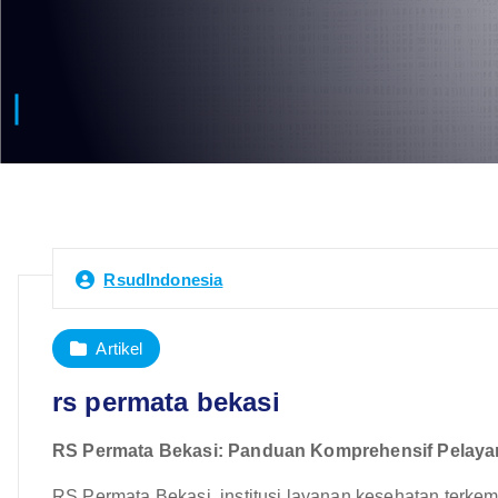
RsudIndonesia
Artikel
rs permata bekasi
RS Permata Bekasi: Panduan Komprehensif Pelayan
RS Permata Bekasi, institusi layanan kesehatan terke