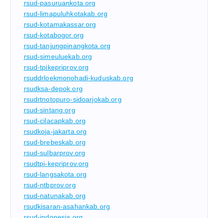
rsud-pasuruankota.org
rsud-limapuluhkotakab.org
rsud-kotamakassar.org
rsud-kotabogor.org
rsud-tanjungpinangkota.org
rsud-simeuluekab.org
rsud-tpikepriprov.org
rsuddrloekmonohadi-kuduskab.org
rsudksa-depok.org
rsudrtnotopuro-sidoarjokab.org
rsud-sintang.org
rsud-cilacapkab.org
rsudkoja-jakarta.org
rsud-brebeskab.org
rsud-sulbarprov.org
rsudtpi-kepriprov.org
rsud-langsakota.org
rsud-ntbprov.org
rsud-natunakab.org
rsudkisaran-asahankab.org
rsud-indonesia.org