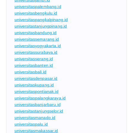
universitasjambi.id
universitaspalembang.id
universitasbengkulu.id
universitaspangkalpinang.id
universitastanjungpinang.id
universitasbandung.id
universitassemarang.id
universitasyogyakarta.id
universitassurabaya.id
universitasserang.id
universitasbanten.id
universitasbali.id
universitasdenpasar.id
universitaskupang.id
universitaspontianak.id
universitaspalangkaraya.id
universitasbanjarbaru.id
universitastanjungselor.id
universitasmanado.id
universitaspalu.id
universitasmakassar.id