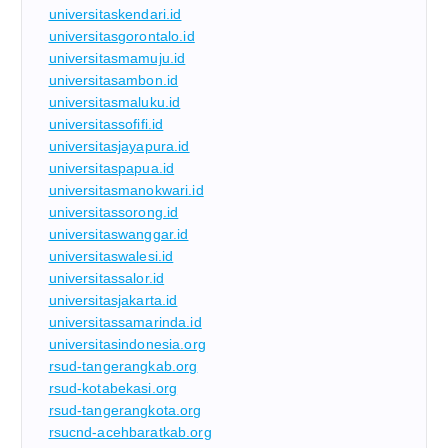
universitaskendari.id
universitasgorontalo.id
universitasmamuju.id
universitasambon.id
universitasmaluku.id
universitassofifi.id
universitasjayapura.id
universitaspapua.id
universitasmanokwari.id
universitassorong.id
universitaswanggar.id
universitaswalesi.id
universitassalor.id
universitasjakarta.id
universitassamarinda.id
universitasindonesia.org
rsud-tangerangkab.org
rsud-kotabekasi.org
rsud-tangerangkota.org
rsucnd-acehbaratkab.org