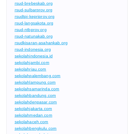
rsud-brebeskab.org
rsud-sulbarprov.org
rsudtpi-kepriprov.org
rsud-langsakota.org
rsud-ntbprov.org
rsud-natunakab.org
rsudkisaran-asahankab.org
rsud-indonesia.org
sekolahindonesia.id
sekolahjambi.com
sekolahriau.com
sekolahpalembang.com
sekolahlampung.com
sekolahsamarinda.com
sekolahbandung.com
sekolahdenpasar.com
sekolahjakarta.com
sekolahmedan.com
sekolahaceh.com
sekolahbengkulu.com