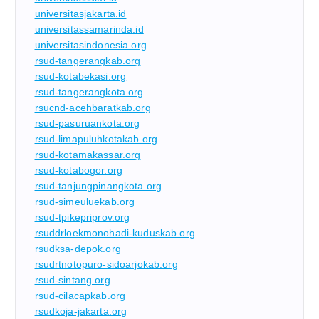
universitasjakarta.id
universitassamarinda.id
universitasindonesia.org
rsud-tangerangkab.org
rsud-kotabekasi.org
rsud-tangerangkota.org
rsucnd-acehbaratkab.org
rsud-pasuruankota.org
rsud-limapuluhkotakab.org
rsud-kotamakassar.org
rsud-kotabogor.org
rsud-tanjungpinangkota.org
rsud-simeuluekab.org
rsud-tpikepriprov.org
rsuddrloekmonohadi-kuduskab.org
rsudksa-depok.org
rsudrtnotopuro-sidoarjokab.org
rsud-sintang.org
rsud-cilacapkab.org
rsudkoja-jakarta.org