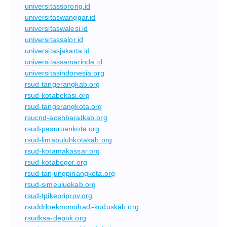
universitassorong.id
universitaswanggar.id
universitaswalesi.id
universitassalor.id
universitasjakarta.id
universitassamarinda.id
universitasindonesia.org
rsud-tangerangkab.org
rsud-kotabekasi.org
rsud-tangerangkota.org
rsucnd-acehbaratkab.org
rsud-pasuruankota.org
rsud-limapuluhkotakab.org
rsud-kotamakassar.org
rsud-kotabogor.org
rsud-tanjungpinangkota.org
rsud-simeuluekab.org
rsud-tpikepriprov.org
rsuddrloekmonohadi-kuduskab.org
rsudksa-depok.org