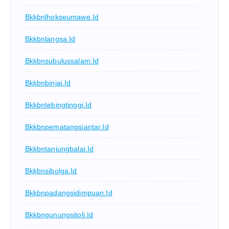
Bkkbnlhokseumawe.id
Bkkbnlangsa.id
Bkkbnsubulussalam.id
Bkkbnbinjai.id
Bkkbntebingtinggi.id
Bkkbnpematangsiantar.id
Bkkbntanjungbalai.id
Bkkbnsibolga.id
Bkkbnpadangsidimpuan.id
Bkkbngunungsitoli.id