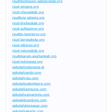
rsudrtnotopuro-sidoarjokab.org
rsud-sintang.org
rsud-cilacapkab.org
rsudkoja-jakarta.org
rsud-brebeskab.org
rsud-sulbarprov.org
rsudtpi-kepriprov.org
rsud-langsakota.org
rsud-ntbprov.org
rsud-natunakab.org
rsudkisaran-asahankab.org
rsud-indonesia.org
sekolahindonesia.id
sekolahjambi.com
sekolahriau.com
sekolahpalembang.com
sekolahlampung.com
sekolahsamarinda.com
sekolahbandung.com
sekolahdenpasar.com
sekolahjakarta.com