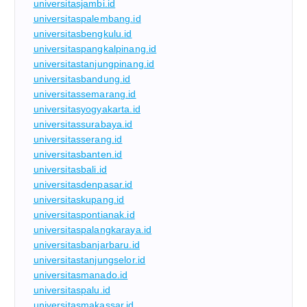
universitasjambi.id
universitaspalembang.id
universitasbengkulu.id
universitaspangkalpinang.id
universitastanjungpinang.id
universitasbandung.id
universitassemarang.id
universitasyogyakarta.id
universitassurabaya.id
universitasserang.id
universitasbanten.id
universitasbali.id
universitasdenpasar.id
universitaskupang.id
universitaspontianak.id
universitaspalangkaraya.id
universitasbanjarbaru.id
universitastanjungselor.id
universitasmanado.id
universitaspalu.id
universitasmakassar.id