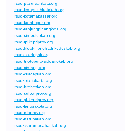
rsud-pasuruankota.org
rsud-limapuluhkotakab.org
rsud-kotamakassar.org
rsud-kotabogor.org
rsud-tanjungpinangkota.org
rsud-simeuluekab.org
rsud-tpikepriprov.org
rsuddrloekmonohadi-kuduskab.org
rsudksa-depok.org
rsudrtnotopuro-sidoarjokab.org
rsud-sintang.org
rsud-cilacapkab.org
rsudkoja-jakarta.org
rsud-brebeskab.org
rsud-sulbarprov.org
rsudtpi-kepriprov.org
rsud-langsakota.org
rsud-ntbprov.org
rsud-natunakab.org
rsudkisaran-asahankab.org