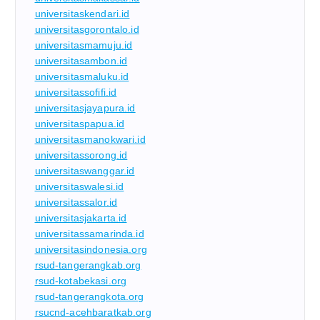
universitaskendari.id
universitasgorontalo.id
universitasmamuju.id
universitasambon.id
universitasmaluku.id
universitassofifi.id
universitasjayapura.id
universitaspapua.id
universitasmanokwari.id
universitassorong.id
universitaswanggar.id
universitaswalesi.id
universitassalor.id
universitasjakarta.id
universitassamarinda.id
universitasindonesia.org
rsud-tangerangkab.org
rsud-kotabekasi.org
rsud-tangerangkota.org
rsucnd-acehbaratkab.org