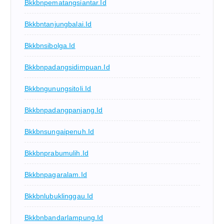
Bkkbnpematangsiantar.id
Bkkbntanjungbalai.id
Bkkbnsibolga.id
Bkkbnpadangsidimpuan.id
Bkkbngunungsitoli.id
Bkkbnpadangpanjang.id
Bkkbnsungaipenuh.id
Bkkbnprabumulih.id
Bkkbnpagaralam.id
Bkkbnlubuklinggau.id
Bkkbnbandarlampung.id