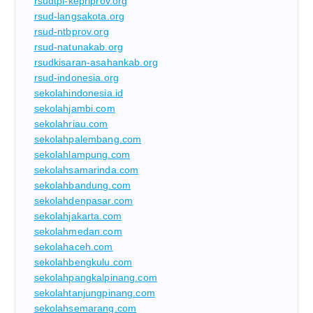
rsudtpi-kepriprov.org
rsud-langsakota.org
rsud-ntbprov.org
rsud-natunakab.org
rsudkisaran-asahankab.org
rsud-indonesia.org
sekolahindonesia.id
sekolahjambi.com
sekolahriau.com
sekolahpalembang.com
sekolahlampung.com
sekolahsamarinda.com
sekolahbandung.com
sekolahdenpasar.com
sekolahjakarta.com
sekolahmedan.com
sekolahaceh.com
sekolahbengkulu.com
sekolahpangkalpinang.com
sekolahtanjungpinang.com
sekolahsemarang.com