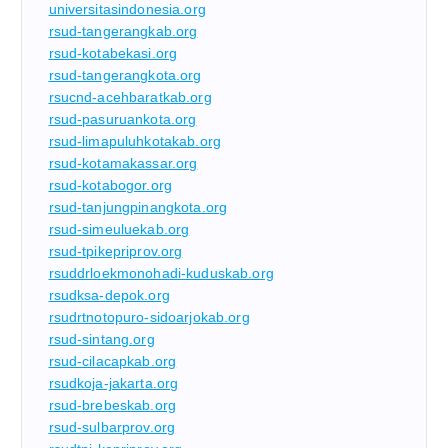
universitasindonesia.org
rsud-tangerangkab.org
rsud-kotabekasi.org
rsud-tangerangkota.org
rsucnd-acehbaratkab.org
rsud-pasuruankota.org
rsud-limapuluhkotakab.org
rsud-kotamakassar.org
rsud-kotabogor.org
rsud-tanjungpinangkota.org
rsud-simeuluekab.org
rsud-tpikepriprov.org
rsuddrloekmonohadi-kuduskab.org
rsudksa-depok.org
rsudrtnotopuro-sidoarjokab.org
rsud-sintang.org
rsud-cilacapkab.org
rsudkoja-jakarta.org
rsud-brebeskab.org
rsud-sulbarprov.org