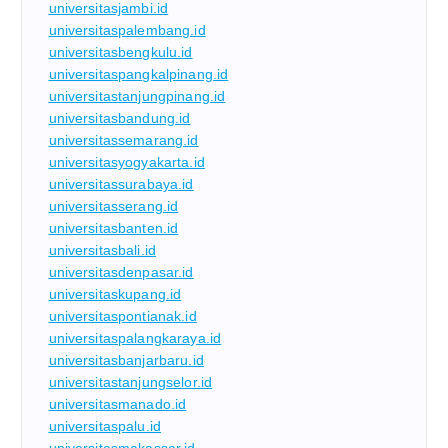
universitasjambi.id
universitaspalembang.id
universitasbengkulu.id
universitaspangkalpinang.id
universitastanjungpinang.id
universitasbandung.id
universitassemarang.id
universitasyogyakarta.id
universitassurabaya.id
universitasserang.id
universitasbanten.id
universitasbali.id
universitasdenpasar.id
universitaskupang.id
universitaspontianak.id
universitaspalangkaraya.id
universitasbanjarbaru.id
universitastanjungselor.id
universitasmanado.id
universitaspalu.id
universitasmakassar.id