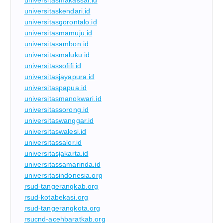
universitaskendari.id
universitasgorontalo.id
universitasmamuju.id
universitasambon.id
universitasmaluku.id
universitassofifi.id
universitasjayapura.id
universitaspapua.id
universitasmanokwari.id
universitassorong.id
universitaswanggar.id
universitaswalesi.id
universitassalor.id
universitasjakarta.id
universitassamarinda.id
universitasindonesia.org
rsud-tangerangkab.org
rsud-kotabekasi.org
rsud-tangerangkota.org
rsucnd-acehbaratkab.org