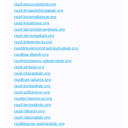
rsud-pasuruankota.org
rsud-limapuluhkotakab.org
rsud-kotamakassar.org
rsud-kotabogor.org
rsud-tanjungpinangkota.org
rsud-simeuluekab.org
rsud-tpikepriprov.org
rsuddrloekmonohadi-kuduskab.org
rsudksa-depok.org
rsudrtnotopuro-sidoarjokab.org
rsud-sintang.org
rsud-cilacapkab.org
rsudkoja-jakarta.org
rsud-brebeskab.org
rsud-sulbarprov.org
rsudtpi-kepriprov.org
rsud-langsakota.org
rsud-ntbprov.org
rsud-natunakab.org
rsudkisaran-asahankab.org