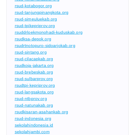
rsud-kotabogor.org
rsud-tanjungpinangkota.org
rsud-simeuluekab.org
rsud-tpikepriprov.org
rsuddrloekmonohadi-kuduskab.org
rsudksa-depok.org
rsudrtnotopuro-sidoarjokab.org
rsud-sintang.org
rsud-cilacapkab.org
rsudkoja-jakarta.org
rsud-brebeskab.org
rsud-sulbarprov.org
rsudtpi-kepriprov.org
rsud-langsakota.org
rsud-ntbprov.org
rsud-natunakab.org
rsudkisaran-asahankab.org
rsud-indonesia.org
sekolahindonesia.id
sekolahjambi.com