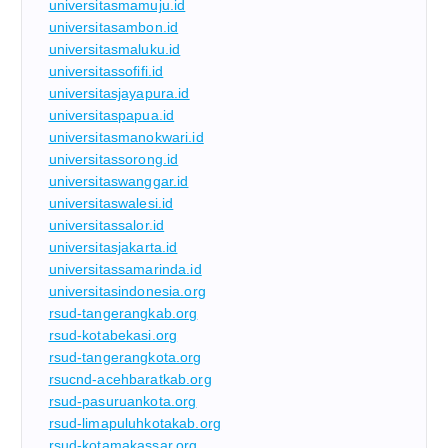
universitasmamuju.id
universitasambon.id
universitasmaluku.id
universitassofifi.id
universitasjayapura.id
universitaspapua.id
universitasmanokwari.id
universitassorong.id
universitaswanggar.id
universitaswalesi.id
universitassalor.id
universitasjakarta.id
universitassamarinda.id
universitasindonesia.org
rsud-tangerangkab.org
rsud-kotabekasi.org
rsud-tangerangkota.org
rsucnd-acehbaratkab.org
rsud-pasuruankota.org
rsud-limapuluhkotakab.org
rsud-kotamakassar.org