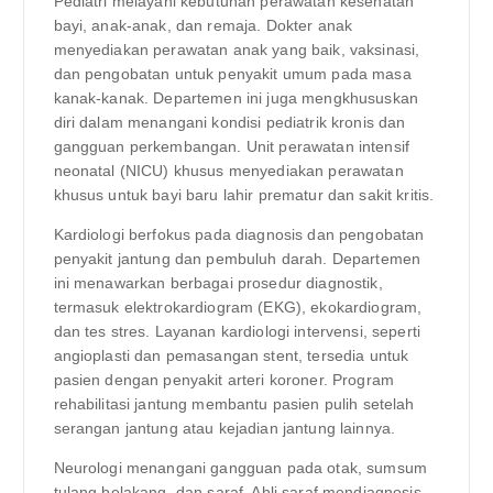
Pediatri melayani kebutuhan perawatan kesehatan
bayi, anak-anak, dan remaja. Dokter anak
menyediakan perawatan anak yang baik, vaksinasi,
dan pengobatan untuk penyakit umum pada masa
kanak-kanak. Departemen ini juga mengkhususkan
diri dalam menangani kondisi pediatrik kronis dan
gangguan perkembangan. Unit perawatan intensif
neonatal (NICU) khusus menyediakan perawatan
khusus untuk bayi baru lahir prematur dan sakit kritis.
Kardiologi berfokus pada diagnosis dan pengobatan
penyakit jantung dan pembuluh darah. Departemen
ini menawarkan berbagai prosedur diagnostik,
termasuk elektrokardiogram (EKG), ekokardiogram,
dan tes stres. Layanan kardiologi intervensi, seperti
angioplasti dan pemasangan stent, tersedia untuk
pasien dengan penyakit arteri koroner. Program
rehabilitasi jantung membantu pasien pulih setelah
serangan jantung atau kejadian jantung lainnya.
Neurologi menangani gangguan pada otak, sumsum
tulang belakang, dan saraf. Ahli saraf mendiagnosis