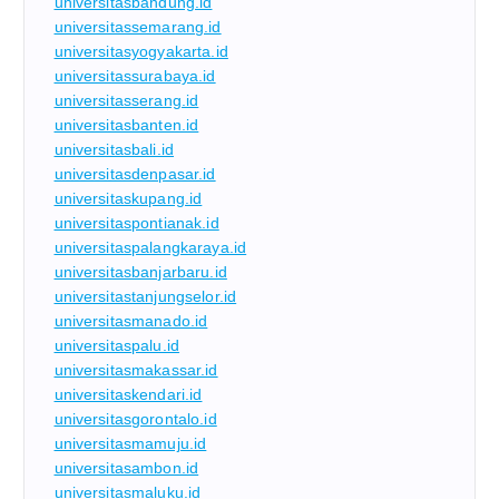
universitasbandung.id
universitassemarang.id
universitasyogyakarta.id
universitassurabaya.id
universitasserang.id
universitasbanten.id
universitasbali.id
universitasdenpasar.id
universitaskupang.id
universitaspontianak.id
universitaspalangkaraya.id
universitasbanjarbaru.id
universitastanjungselor.id
universitasmanado.id
universitaspalu.id
universitasmakassar.id
universitaskendari.id
universitasgorontalo.id
universitasmamuju.id
universitasambon.id
universitasmaluku.id