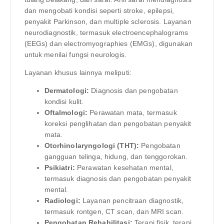
dan mengobati kondisi seperti stroke, epilepsi,
penyakit Parkinson, dan multiple sclerosis. Layanan
neurodiagnostik, termasuk electroencephalograms
(EEGs) dan electromyographies (EMGs), digunakan
untuk menilai fungsi neurologis.
Layanan khusus lainnya meliputi:
Dermatologi:
Diagnosis dan pengobatan
kondisi kulit.
Oftalmologi:
Perawatan mata, termasuk
koreksi penglihatan dan pengobatan penyakit
mata.
Otorhinolaryngologi (THT):
Pengobatan
gangguan telinga, hidung, dan tenggorokan.
Psikiatri:
Perawatan kesehatan mental,
termasuk diagnosis dan pengobatan penyakit
mental.
Radiologi:
Layanan pencitraan diagnostik,
termasuk rontgen, CT scan, dan MRI scan.
Pengobatan Rehabilitasi:
Terapi fisik, terapi