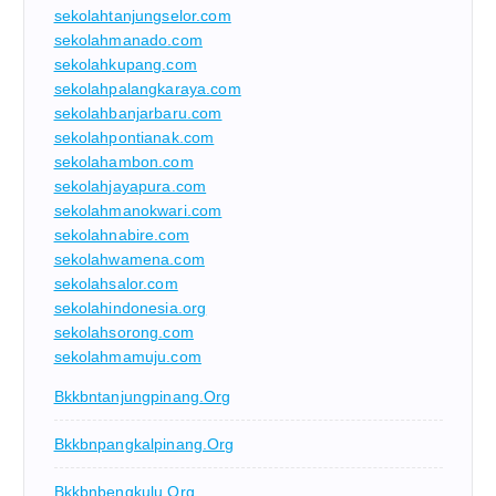
sekolahtanjungselor.com
sekolahmanado.com
sekolahkupang.com
sekolahpalangkaraya.com
sekolahbanjarbaru.com
sekolahpontianak.com
sekolahambon.com
sekolahjayapura.com
sekolahmanokwari.com
sekolahnabire.com
sekolahwamena.com
sekolahsalor.com
sekolahindonesia.org
sekolahsorong.com
sekolahmamuju.com
Bkkbntanjungpinang.org
Bkkbnpangkalpinang.org
Bkkbnbengkulu.org