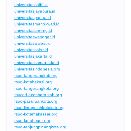
universitassofifi.id
universitasjayapura.id
universitaspapua.id
universitasmanokwari.id
universitassorong.id
universitaswanggar.id
universitaswalesi.id
universitassalor.id
universitasjakarta.id
universitassamarinda.id
universitasindonesia.org
rsud-tangerangkab.org
rsud-kotabekasi.org
rsud-tangerangkota.org
rsucnd-acehbaratkab.org
rsud-pasuruankota.org
rsud-limapuluhkotakab.org
rsud-kotamakassar.org
rsud-kotabogor.org
rsud-tanjungpinangkota.org