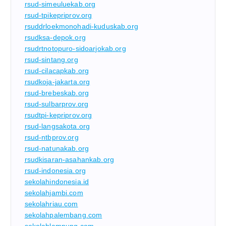
rsud-simeuluekab.org
rsud-tpikepriprov.org
rsuddrloekmonohadi-kuduskab.org
rsudksa-depok.org
rsudrtnotopuro-sidoarjokab.org
rsud-sintang.org
rsud-cilacapkab.org
rsudkoja-jakarta.org
rsud-brebeskab.org
rsud-sulbarprov.org
rsudtpi-kepriprov.org
rsud-langsakota.org
rsud-ntbprov.org
rsud-natunakab.org
rsudkisaran-asahankab.org
rsud-indonesia.org
sekolahindonesia.id
sekolahjambi.com
sekolahriau.com
sekolahpalembang.com
sekolahlampung.com