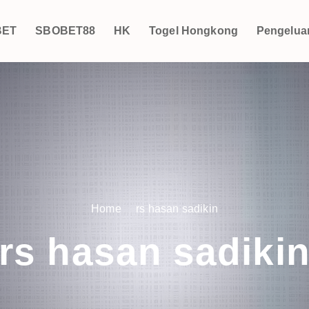
BET
SBOBET88
HK
Togel Hongkong
Pengelua
Home
rs hasan sadikin
rs hasan sadiki