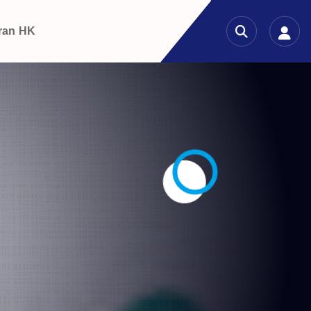
ran HK
n