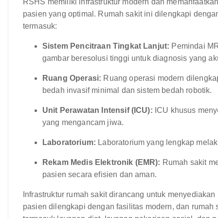
RSHS memiliki infrastruktur modern dan memanfaatkan
pasien yang optimal. Rumah sakit ini dilengkapi denga
termasuk:
Sistem Pencitraan Tingkat Lanjut:
Pemindai MRI
gambar beresolusi tinggi untuk diagnosis yang ak
Ruang Operasi:
Ruang operasi modern dilengkap
bedah invasif minimal dan sistem bedah robotik.
Unit Perawatan Intensif (ICU):
ICU khusus menyed
yang mengancam jiwa.
Laboratorium:
Laboratorium yang lengkap melaku
Rekam Medis Elektronik (EMR):
Rumah sakit me
pasien secara efisien dan aman.
Infrastruktur rumah sakit dirancang untuk menyediak
pasien dilengkapi dengan fasilitas modern, dan rumah