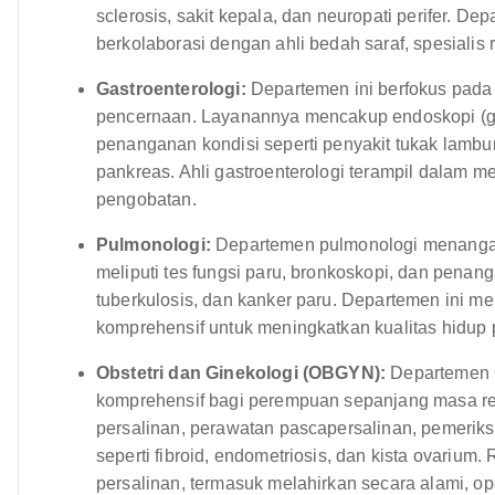
sclerosis, sakit kepala, dan neuropati perifer. D
berkolaborasi dengan ahli bedah saraf, spesialis r
Gastroenterologi:
Departemen ini berfokus pada
pencernaan. Layanannya mencakup endoskopi (gas
penanganan kondisi seperti penyakit tukak lambun
pankreas. Ahli gastroenterologi terampil dalam m
pengobatan.
Pulmonologi:
Departemen pulmonologi menangan
meliputi tes fungsi paru, bronkoskopi, dan pena
tuberkulosis, dan kanker paru. Departemen ini m
komprehensif untuk meningkatkan kualitas hidup 
Obstetri dan Ginekologi (OBGYN):
Departemen 
komprehensif bagi perempuan sepanjang masa re
persalinan, perawatan pascapersalinan, pemeriks
seperti fibroid, endometriosis, dan kista ovarium
persalinan, termasuk melahirkan secara alami, ope