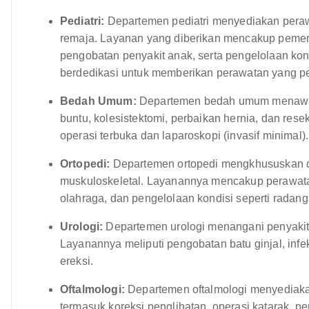
Pediatri:
Departemen pediatri menyediakan peraw
remaja. Layanan yang diberikan mencakup pemeri
pengobatan penyakit anak, serta pengelolaan kond
berdedikasi untuk memberikan perawatan yang pe
Bedah Umum:
Departemen bedah umum menawark
buntu, kolesistektomi, perbaikan hernia, dan res
operasi terbuka dan laparoskopi (invasif minimal).
Ortopedi:
Departemen ortopedi mengkhususkan di
muskuloskeletal. Layanannya mencakup perawatan
olahraga, dan pengelolaan kondisi seperti radang
Urologi:
Departemen urologi menangani penyakit 
Layanannya meliputi pengobatan batu ginjal, infe
ereksi.
Oftalmologi:
Departemen oftalmologi menyediaka
termasuk koreksi penglihatan, operasi katarak, 