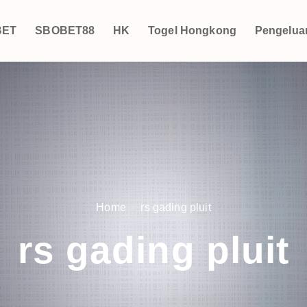
BET
SBOBET88
HK
Togel Hongkong
Pengelua
Home
rs gading pluit
rs gading pluit