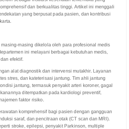
rehensif dan berkualitas tinggi. Artikel ini menggali
pendekatan yang berpusat pada pasien, dan kontribusi
karta.
masing-masing dikelola oleh para profesional medis
departemen ini melayani berbagai kebutuhan medis,
an efektif.
gan alat diagnostik dan intervensi mutakhir. Layanan
es stres, dan kateterisasi jantung. Tim ahli jantung
isi jantung, termasuk penyakit arteri koroner, gagal
ekanannya ditempatkan pada kardiologi preventif,
jemen faktor risiko.
rawatan komprehensif bagi pasien dengan gangguan
duksi saraf, dan pencitraan otak (CT scan dan MRI).
erti stroke, epilepsi, penyakit Parkinson, multiple