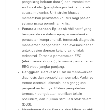
penghilang bekuan darah) dan trombektomi
endovaskular (penghilangan bekuan darah
secara mekanis). Unit stroke khusus
memastikan perawatan khusus bagi pasien
selama masa pemulihan kritis.
Penatalaksanaan Epilepsi:
Ahli saraf yang
berspesialisasi dalam epilepsi memberikan
perawatan komprehensif, termasuk diagnosis,
manajemen pengobatan, dan evaluasi bedah
untuk pasien dengan kejang yang tidak
terkontrol. Tersedia pemantauan EEG
(elektroensefalografi), termasuk pemantauan
EEG video jangka panjang.
Gangguan Gerakan:
Pusat ini menawarkan
diagnosis dan pengelolaan penyakit Parkinson,
tremor esensial, distonia, dan gangguan
pergerakan lainnya. Pilihan pengobatan
termasuk pengobatan, suntikan toksin
botulinum, dan rujukan stimulasi otak dalam
(DBS).
Manajemen Sakit Kepala dan Migrain:
Ahli