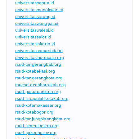
universitaspapua.id
universitasmanokwari.id
universitassorong.id
universitaswanggar.id
universitaswalesi.id
universitassalor.id
universitasjakarta.id
universitassamarinda.id
universitasindonesia.org
rsud-tangerangkab.org
rsud-kotabekasi.org
rsud-tangerangkota.org
rsucnd-acehbaratkab.org
rsud-pasuruankota.org
rsud-limapuluhkotakab.org
rsud-kotamakassar.org
rsud-kotabogor.org
rsud-tanjungpinangkota.org
rsud-simeuluekab.org
rsud-tpikepriprov.org