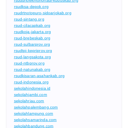
rsuddrloekmonohadi-kuduskab.org
rsudksa-depok.org
rsudrtnotopuro-sidoarjokab.org
rsud-sintang.org
rsud-cilacapkab.org
rsudkoja-jakarta.org
rsud-brebeskab.org
rsud-sulbarprov.org
rsudtpi-kepriprov.org
rsud-langsakota.org
rsud-ntbprov.org
rsud-natunakab.org
rsudkisaran-asahankab.org
rsud-indonesia.org
sekolahindonesia.id
sekolahjambi.com
sekolahriau.com
sekolahpalembang.com
sekolahlampung.com
sekolahsamarinda.com
sekolahbandung.com