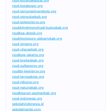
rsud-kotamakassar.org
rsud-kotabogor.org
rsud-tanjungpinangkota.org
rsud-simeuluekab.org
rsud-tpikepriprov.org
rsuddrloekmonohadi-kuduskab.org
rsudksa-depok.org
rsudrtnotopuro-sidoarjokab.org
rsud-sintang.org
rsud-cilacapkab.org
rsudkoja-jakarta.org
rsud-brebeskab.org
rsud-sulbarprov.org
rsudtpi-kepriprov.org
rsud-langsakota.org
rsud-ntbprov.org
rsud-natunakab.org
rsudkisaran-asahankab.org
rsud-indonesia.org
sekolahindonesia.id
sekolahjambi.com