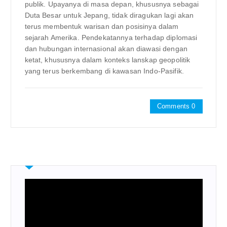
publik. Upayanya di masa depan, khususnya sebagai
Duta Besar untuk Jepang, tidak diragukan lagi akan
terus membentuk warisan dan posisinya dalam
sejarah Amerika. Pendekatannya terhadap diplomasi
dan hubungan internasional akan diawasi dengan
ketat, khususnya dalam konteks lanskap geopolitik
yang terus berkembang di kawasan Indo-Pasifik.
Comments 0