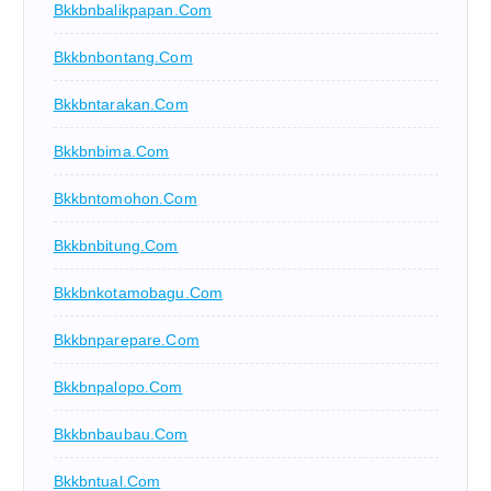
Bkkbnbalikpapan.com
Bkkbnbontang.com
Bkkbntarakan.com
Bkkbnbima.com
Bkkbntomohon.com
Bkkbnbitung.com
Bkkbnkotamobagu.com
Bkkbnparepare.com
Bkkbnpalopo.com
Bkkbnbaubau.com
Bkkbntual.com