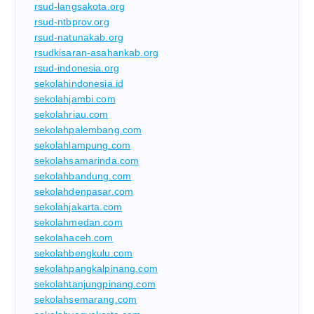
rsud-langsakota.org
rsud-ntbprov.org
rsud-natunakab.org
rsudkisaran-asahankab.org
rsud-indonesia.org
sekolahindonesia.id
sekolahjambi.com
sekolahriau.com
sekolahpalembang.com
sekolahlampung.com
sekolahsamarinda.com
sekolahbandung.com
sekolahdenpasar.com
sekolahjakarta.com
sekolahmedan.com
sekolahaceh.com
sekolahbengkulu.com
sekolahpangkalpinang.com
sekolahtanjungpinang.com
sekolahsemarang.com