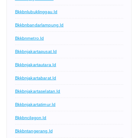
Bkkbnlubuklinggau.id
Bkkbnbandarlampung.id
Bkkbnmetro.id
Bkkbnjakartapusat.id
Bkkbnjakartautara.id
Bkkbnjakartabarat.id
Bkkbnjakartaselatan.id
Bkkbnjakartatimur.id
Bkkbncilegon.id
Bkkbntangerang.id