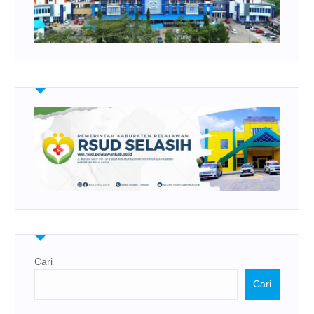
Cari
Cari