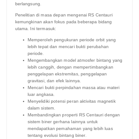
berlangsung.
Penelitian di masa depan mengenai RS Centauri
kemungkinan akan fokus pada beberapa bidang
utama. Ini termasuk:
Memperoleh pengukuran periode orbit yang
lebih tepat dan mencari bukti perubahan
periode.
Mengembangkan model atmosfer bintang yang
lebih canggih, dengan mempertimbangkan
penggelapan ekstremitas, penggelapan
gravitasi, dan efek lainnya.
Mencari bukti perpindahan massa atau materi
luar angkasa.
Menyelidiki potensi peran aktivitas magnetik
dalam sistem.
Membandingkan properti RS Centauri dengan
sistem biner gerhana lainnya untuk
mendapatkan pemahaman yang lebih luas
tentang evolusi bintang biner.