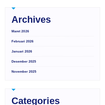
Archives
Maret 2026
Februari 2026
Januari 2026
Desember 2025
November 2025
Categories