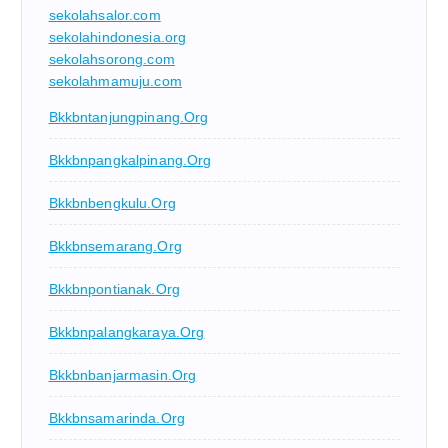
sekolahsalor.com
sekolahindonesia.org
sekolahsorong.com
sekolahmamuju.com
Bkkbntanjungpinang.org
Bkkbnpangkalpinang.org
Bkkbnbengkulu.org
Bkkbnsemarang.org
Bkkbnpontianak.org
Bkkbnpalangkaraya.org
Bkkbnbanjarmasin.org
Bkkbnsamarinda.org