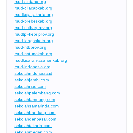
rsud-sintang.org
rsud-cilacapkab.org
rsudkoja-jakarta.org
rsud-brebeskab.org
rsud-sulbarprov.org
rsudtpi-kepriprov.org
rsud-langsakota.org
rsud-ntbprov.org
rsud-natunakab.org
rsudkisaran-asahankab.org
rsud-indonesia.org
sekolahindonesia.id
sekolahjambi.com
sekolahriau.com
sekolahpalembang.com
sekolahlampung.com
sekolahsamarinda.com
sekolahbandung.com
sekolahdenpasar.com
sekolahjakarta.com
sekolahmedan.com