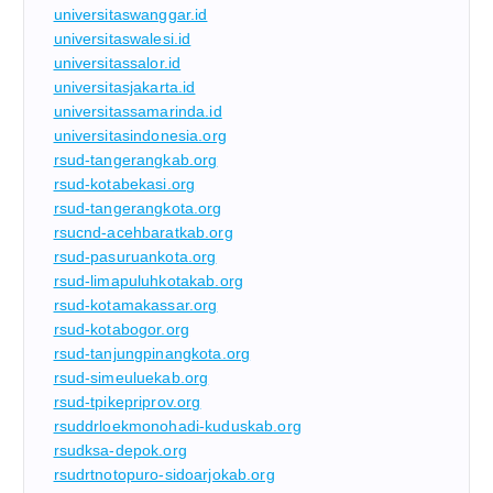
universitaswanggar.id
universitaswalesi.id
universitassalor.id
universitasjakarta.id
universitassamarinda.id
universitasindonesia.org
rsud-tangerangkab.org
rsud-kotabekasi.org
rsud-tangerangkota.org
rsucnd-acehbaratkab.org
rsud-pasuruankota.org
rsud-limapuluhkotakab.org
rsud-kotamakassar.org
rsud-kotabogor.org
rsud-tanjungpinangkota.org
rsud-simeuluekab.org
rsud-tpikepriprov.org
rsuddrloekmonohadi-kuduskab.org
rsudksa-depok.org
rsudrtnotopuro-sidoarjokab.org