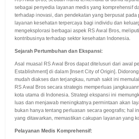
sebagai penyedia layanan medis yang komprehensif da
terhadap inovasi, dan pendekatan yang berpusat pada 
layanan kesehatan terpercaya bagi individu dan keluarg
mengeksplorasi berbagai aspek RS Awal Bros, meliputi s
kontribusinya terhadap sektor kesehatan Indonesia.
Sejarah Pertumbuhan dan Ekspansi:
Asal muasal RS Awal Bros dapat ditelusuri dari awal pe
Establishment] di dalam [Insert City of Origin]. Didor
mudah diakses dan terjangkau, rumah sakit ini memulai p
RS Awal Bros secara strategis memperluas jangkauann
kota utama di Indonesia. Strategi ekspansi ini memungk
luas dan menjawab meningkatnya permintaan akan laya
bukan hanya tentang perluasan secara geografis; hal i
yang ditawarkan, memastikan cakupan layanan yang k
Pelayanan Medis Komprehensif: