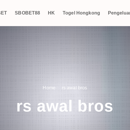
BET
SBOBET88
HK
Togel Hongkong
Pengelua
Home
rs awal bros
rs awal bros