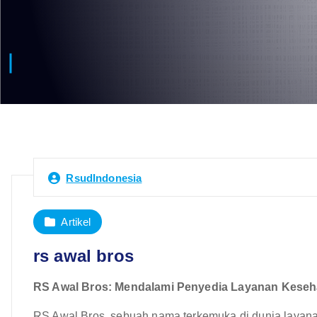
RsudIndonesia
Artikel
rs awal bros
RS Awal Bros: Mendalami Penyedia Layanan Keseha
RS Awal Bros, sebuah nama terkemuka di dunia layana