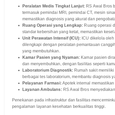
Peralatan Medis Tingkat Lanjut:
RS Awal Bros ba
termasuk pemindai MRI, pemindai CT, mesin sinar-
memastikan diagnosis yang akurat dan pengobatan
Ruang Operasi yang Lengkap:
Ruang operasi d
standar kebersihan yang ketat, memastikan kes
Unit Perawatan Intensif (ICU):
ICU dikelola oleh 
dilengkapi dengan peralatan pemantauan canggih
yang membutuhkan.
Kamar Pasien yang Nyaman:
Kamar pasien dir
dan menyembuhkan, dengan fasilitas seperti kamar 
Laboratorium Diagnostik:
Rumah sakit memiliki
berbagai tes laboratorium, membantu diagnosis y
Pelayanan Farmasi:
Apotek internal memastikan
Layanan Ambulans:
RS Awal Bros menyediakan l
Penekanan pada infrastruktur dan fasilitas mencermin
pengalaman layanan kesehatan berkualitas tinggi.